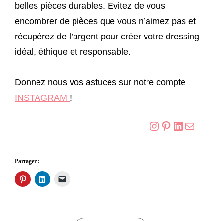
belles pièces durables. Evitez de vous
encombrer de pièces que vous n’aimez pas et
récupérez de l’argent pour créer votre dressing
idéal, éthique et responsable.
Donnez nous vos astuces sur notre compte
INSTAGRAM
!
Instagram
Pinterest
LinkedIn
E-mail
Partager :
C
C
C
l
l
l
i
i
i
q
q
q
u
u
u
e
e
e
z
z
r