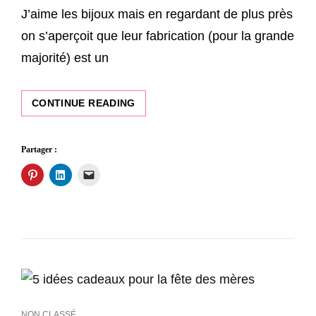
J’aime les bijoux mais en regardant de plus près
on s’aperçoit que leur fabrication (pour la grande
majorité) est un
J’AIME
CONTINUE READING
LES
BIJOUX
MAIS
Partager :
C’EST
C
C
C
PAS
l
l
l
ÉCOLO
i
i
i
q
q
q
u
u
u
e
e
e
z
z
r
p
p
p
o
o
o
u
u
u
r
r
r
p
p
e
a
a
n
r
r
v
t
t
o
a
a
y
CAT
NON CLASSÉ