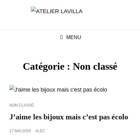
MENU
Catégorie :
Non classé
CAT
NON CLASSÉ
LINKS
J’aime les bijoux mais c’est pas écolo
POSTED
17 MAI 2024
ALEC
ON