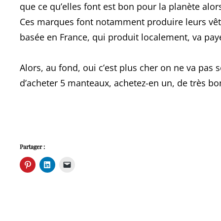
que ce qu’elles font est bon pour la planète alo
Ces marques font notamment produire leurs vêt
basée en France, qui produit localement, va paye
Alors, au fond, oui c’est plus cher on ne va pas 
d’acheter 5 manteaux, achetez-en un, de très bon
Partager :
C
C
C
l
l
l
i
i
i
q
q
q
u
u
u
e
e
e
z
z
r
p
p
p
o
o
o
u
u
u