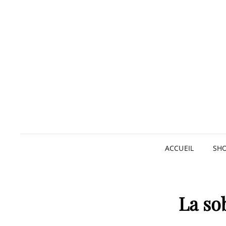
ACCUEIL
SH
La so