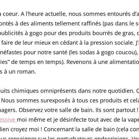
 à coeur. A l’heure actuelle, nous sommes entourés d’a
és à des aliments tellement raffinés (pas dans le sens
publicités à gogo pour des produits bourrés de gras, 
faire de leur mieux en cédant à la pression sociale. J’a
fastes pour notre santé (les sodas à gogo coucou), 
ries” de temps en temps). Revenons à une alimentatio
as à un roman.
duits chimiques omniprésents dans notre quotidien. Q
… Nous sommes surexposés à tous ces produits et cela
ers. Observez votre salle de bain. Ils sont partout ! 
lessive
moi même et je désinfecte tout avec de la vape
en croyez moi ! Concernant la salle de bain (cela co
ous renseigner sur les perturbateurs endocriniens. V